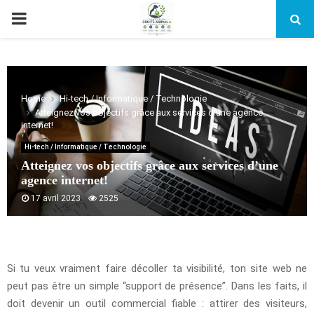
PRIMARY
MENU
Home
Hi-tech / Informatique / Technologie
Atteignez vos objectifs grâce aux services d’une agence
internet!
Hi-tech / Informatique / Technologie
Atteignez vos objectifs grâce aux services d’une
agence internet!
17 avril 2023
2525
Si tu veux vraiment faire décoller ta visibilité, ton site web ne
peut pas être un simple “support de présence”. Dans les faits, il
doit devenir un outil commercial fiable : attirer des visiteurs,