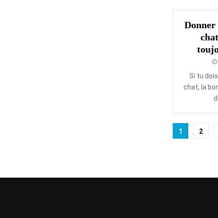
Donner 
cha
toujo
Si tu doi
chat, la b
d
Paginat
1
2
des
publica