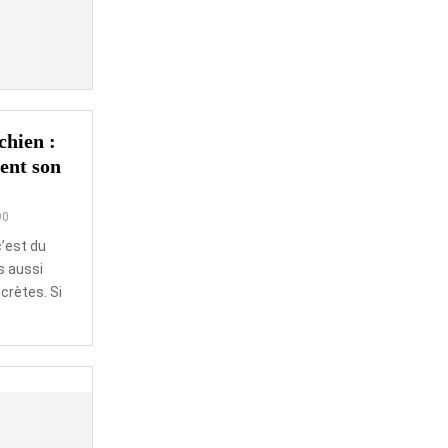
chien :
ent son
90
c’est du
s aussi
crètes. Si