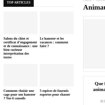
TOP ARTICLES
Animau
Salons du chiot et
Le hamster et les
certificat d’engagement
vacances : comment
et de connaissance : une
faire ?
bien curieuse
interprétation des
textes
Que f
anima
Comment choisir une
5 espèces de fourmis
cage pour son hamster
expertes pour chasser
? Nos 6 conseils
2