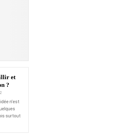
lir et
on ?
2
’idée n’est
quelques
ois surtout