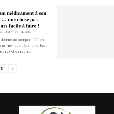
un médicament à son
t … une chose pas
urs facile à faire !
6 juillet 2022
3084
s donner un comprimé à ton
onne méthode dépend surtout
e deux choses : le...
ion
3
tions