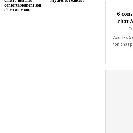
chien : installer
Mythes et réalités !
confortablement son
chien au chaud
6 cons
chat à
Voici les 6
ton chat p