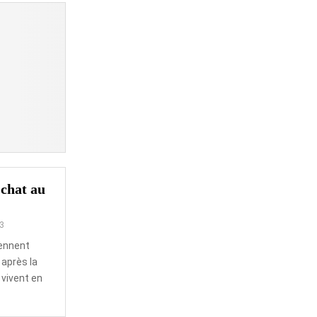
chat au
3
ennent
 après la
 vivent en