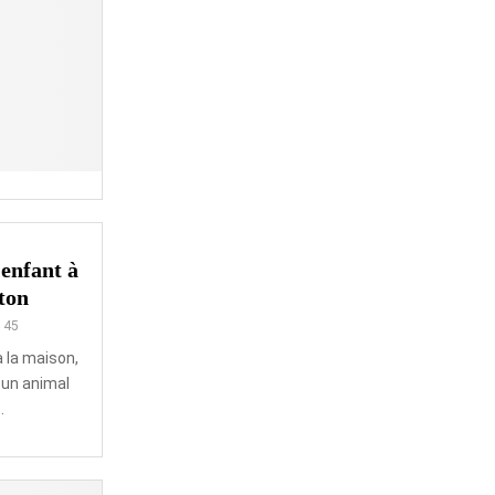
 enfant à
ton
145
 la maison,
 un animal
.