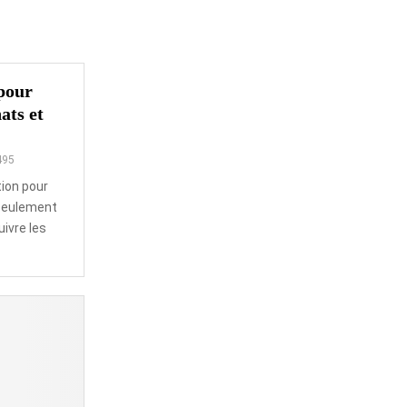
 pour
ats et
495
tion pour
 seulement
ivre les