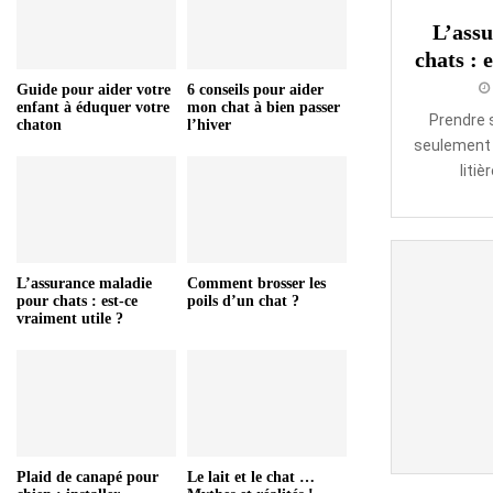
L’ass
chats : 
Guide pour aider votre
6 conseils pour aider
enfant à éduquer votre
mon chat à bien passer
Prendre s
chaton
l’hiver
seulement 
litiè
L’assurance maladie
Comment brosser les
pour chats : est-ce
poils d’un chat ?
vraiment utile ?
Plaid de canapé pour
Le lait et le chat …