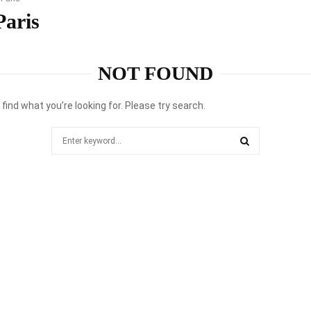
Paris
NOT FOUND
 find what you’re looking for. Please try search.
Search
for:
SEARCH