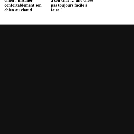
chien : installer
à son chat … une chose
confortablement son
pas toujours facile à
chien au chaud
faire !