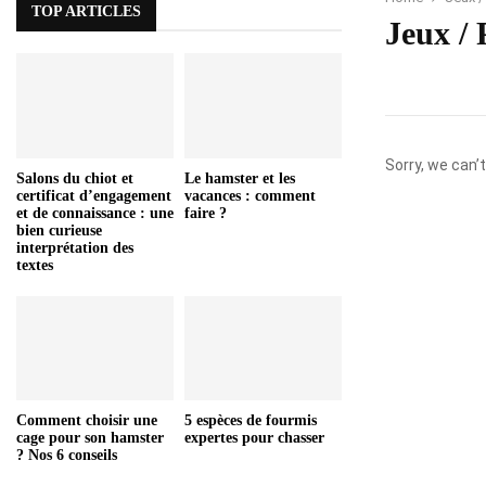
TOP ARTICLES
Jeux / 
Sorry, we can’t
Salons du chiot et
Le hamster et les
certificat d’engagement
vacances : comment
et de connaissance : une
faire ?
bien curieuse
interprétation des
textes
Comment choisir une
5 espèces de fourmis
cage pour son hamster
expertes pour chasser
? Nos 6 conseils