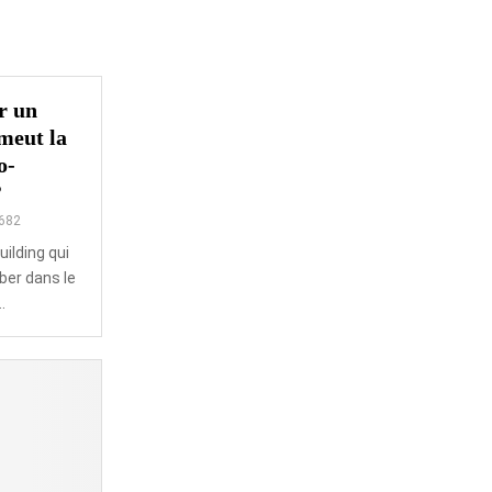
r un
meut la
o-
?
682
ilding qui
ber dans le
.