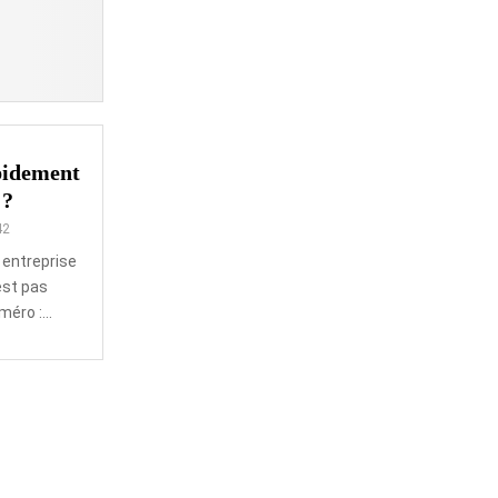
pidement
 ?
42
 entreprise
est pas
éro :...