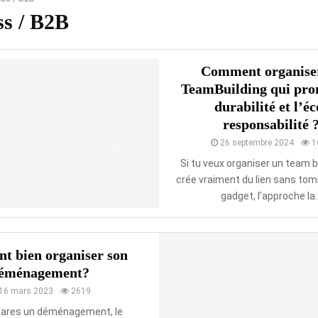
ss / B2B
Comment organise
TeamBuilding qui pro
durabilité et l’éc
responsabilité 
26 septembre 2024
1
Si tu veux organiser un team bu
crée vraiment du lien sans tom
gadget, l’approche la..
 bien organiser son
éménagement?
16 mars 2023
2619
épares un déménagement, le