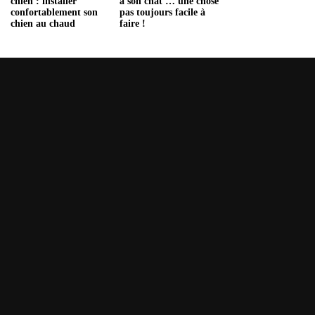
chien : installer
à son chat … une chose
confortablement son
pas toujours facile à
chien au chaud
faire !