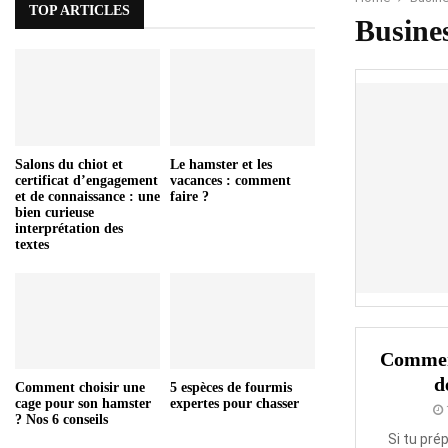
TOP ARTICLES
Busine
Salons du chiot et
Le hamster et les
certificat d’engagement
vacances : comment
et de connaissance : une
faire ?
bien curieuse
interprétation des
textes
Comment
d
Comment choisir une
5 espèces de fourmis
cage pour son hamster
expertes pour chasser
? Nos 6 conseils
Si tu pr