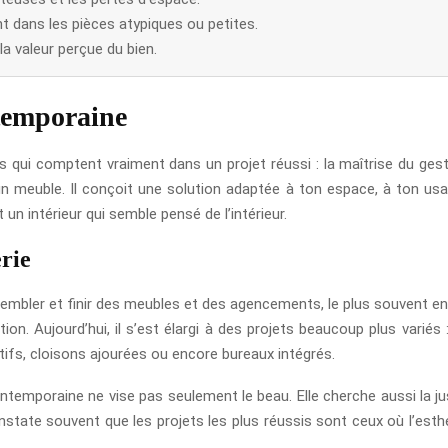
t dans les pièces atypiques ou petites.
a valeur perçue du bien.
temporaine
 qui comptent vraiment dans un projet réussi : la maîtrise du geste
n meuble. Il conçoit une solution adaptée à ton espace, à ton usag
n intérieur qui semble pensé de l’intérieur.
erie
ssembler et finir des meubles et des agencements, le plus souvent e
ion. Aujourd’hui, il s’est élargi à des projets beaucoup plus variés 
tifs, cloisons ajourées ou encore bureaux intégrés.
ontemporaine ne vise pas seulement le beau. Elle cherche aussi la j
nstate souvent que les projets les plus réussis sont ceux où l’esth