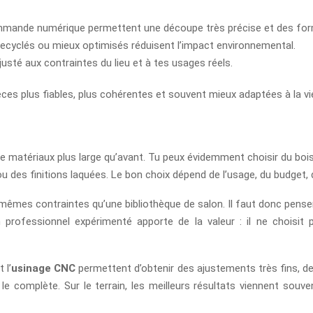
mmande numérique permettent une découpe très précise et des fo
, recyclés ou mieux optimisés réduisent l’impact environnemental.
justé aux contraintes du lieu et à tes usages réels.
èces plus fiables, plus cohérentes et souvent mieux adaptées à la v
de matériaux plus large qu’avant. Tu peux évidemment choisir du b
 des finitions laquées. Le bon choix dépend de l’usage, du budget, d
 mêmes contraintes qu’une bibliothèque de salon. Il faut donc penser
n professionnel expérimenté apporte de la valeur : il ne choisi
 l’
usinage CNC
permettent d’obtenir des ajustements très fins, des 
a le complète. Sur le terrain, les meilleurs résultats viennent souv