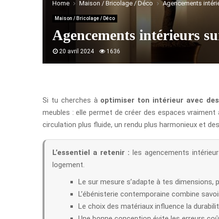
Home
Maison / Bricolage / Déco
Agencements intérie
Maison / Bricolage / Déco
Agencements intérieurs su
20 avril 2024
1636
Si tu cherches à
optimiser ton intérieur avec d
meubles : elle permet de créer des espaces vraiment a
circulation plus fluide, un rendu plus harmonieux et d
L’essentiel a retenir :
les agencements intérieurs
logement.
Le sur mesure s’adapte à tes dimensions, pa
L’ébénisterie contemporaine combine savoir
Le choix des matériaux influence la durabilité
Une bonne conception évite les erreurs coû