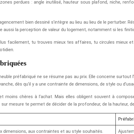
 zones perdues : angle inutilisé, hauteur sous plafond, niche, re
gencement bien dessiné s’intègre au lieu au lieu de le perturber. Rés
e aussi la perception de valeur du logement, notamment si les finit
plus facilement, tu trouves mieux tes affaires, tu circules mieux e
tidien.
abriquées
euble préfabriqué ne se résume pas au prix. Elle concerne surtout l
anche, dès qu’il y a une contrainte de dimensions, de style ou d’usa
t moins chères à l’achat. Mais elles obligent souvent à composer 
sur mesure te permet de décider de la profondeur, de la hauteur, de
Préfabr
x dimensions, aux contraintes et au style souhaités.
Ajusteme