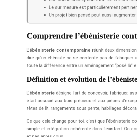
Le sur mesure est particulièrement pertinen
Un projet bien pensé peut aussi augmenter l
Comprendre l’ébénisterie con
L’
ébénisterie contemporaine
réunit deux dimensions
dire qu’un ébéniste ne se contente pas de fabriquer u
toute la différence entre un aménagement “posé là” et u
Définition et évolution de l’ébénist
L’
ébénisterie
désigne l’art de concevoir, fabriquer, a
était associé aux bois précieux et aux pièces d’except
têtes de lit, rangements sous pente, habillages décora
Ce que cela change pour toi, c’est que l’ébénisterie c
simple et intégration cohérente dans l’existant. On co
et pas après coup.