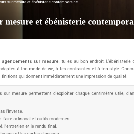
urs sur mesure et ébénisterie contemporaine
r mesure et ébénisterie contempora
es agencements sur mesure
, tu es au bon endroit. L’ébénisteri
daptés à ton mode de vie, à tes contraintes et à ton style. Concr
es finitions qui donnent immédiatement une impression de qualité.
 sur mesure permettent d’exploiter chaque centimètre utile, d’amé
s l’inverse.
-faire artisanal et outils modernes.
, l’entretien et le rendu final.
teuses et les pertes d’espace.