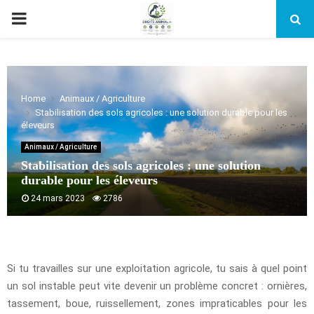
PRIMARY
MENU
Home
Animaux / Agriculture
Stabilisation des sols agricoles : une solution durable pour les
éleveurs
Animaux / Agriculture
Stabilisation des sols agricoles : une solution
durable pour les éleveurs
24 mars 2023
2786
Si tu travailles sur une exploitation agricole, tu sais à quel point
un sol instable peut vite devenir un problème concret : ornières,
tassement, boue, ruissellement, zones impraticables pour les